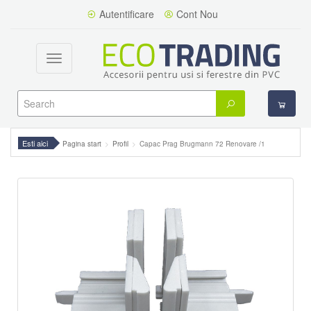
Autentificare
Cont Nou
Toggle
navigation
Esti aici
Pagina start
Profil
Capac Prag Brugmann 72 Renovare /1