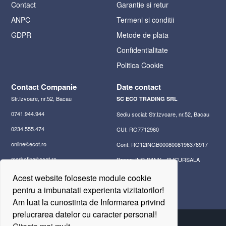
Contact
Garantie si retur
ANPC
Termeni si conditii
GDPR
Metode de plata
Confidentialitate
Politica Cookie
Contact Companie
Date contact
Str.Izvoare, nr.52, Bacau
SC ECO TRADING SRL
0741.944.944
Sediu social: Str.Izvoare, nr.52, Bacau
0234.555.474
CUI: RO7712960
online©ecot.ro
Cont: RO12INGB0008008196378917
marketing©ecot.ro
Banca: ING BANK - SUCURSALA
BACAU
office©ecot.ro
Acest website foloseste module cookie
pentru a imbunatati experienta vizitatorilor!
Am luat la cunostinta de Informarea privind
prelucrarea datelor cu caracter personal!
2026 © SC ECO TRADING SRL