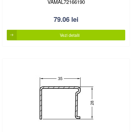
VAMAL72166190
79.06
lei
Vezi detalii