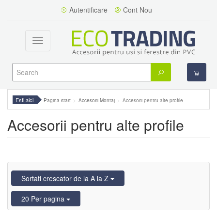
Autentificare
Cont Nou
Toggle
navigation
Esti aici
Pagina start
Accesorii Montaj
Accesorii pentru alte profile
Accesorii pentru alte profile
Sortati crescator de la A la Z
20 Per pagina