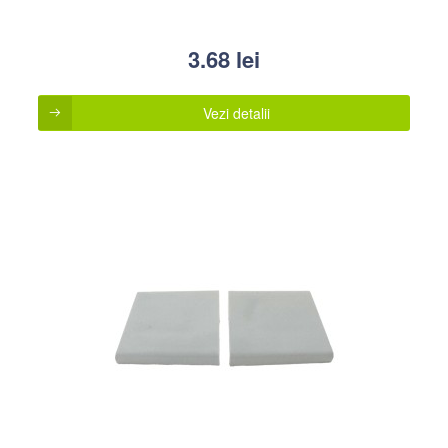
3.68
lei
Vezi detalii