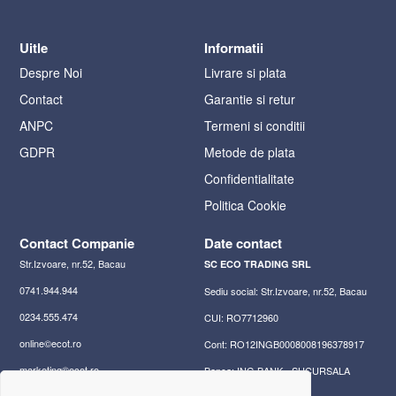
Uitle
Informatii
Despre Noi
Livrare si plata
Contact
Garantie si retur
ANPC
Termeni si conditii
GDPR
Metode de plata
Confidentialitate
Politica Cookie
Contact Companie
Date contact
Str.Izvoare, nr.52, Bacau
SC ECO TRADING SRL
0741.944.944
Sediu social: Str.Izvoare, nr.52, Bacau
0234.555.474
CUI: RO7712960
online©ecot.ro
Cont: RO12INGB0008008196378917
marketing©ecot.ro
Banca: ING BANK - SUCURSALA
BACAU