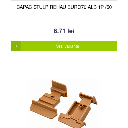
CAPAC STULP REHAU EURO70 ALB 1P /50
6.71
lei
Vezi variante