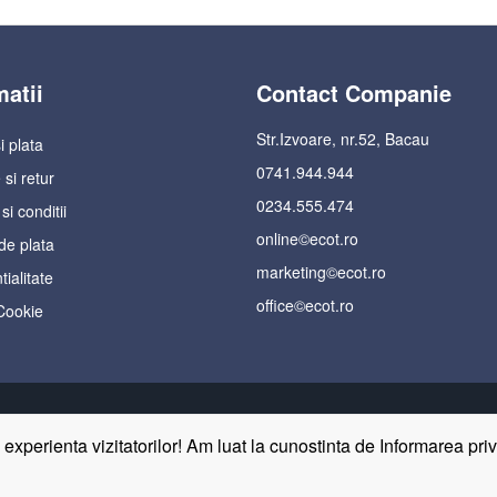
matii
Contact Companie
Str.Izvoare, nr.52, Bacau
i plata
0741.944.944
 si retur
0234.555.474
i conditii
online©ecot.ro
de plata
marketing©ecot.ro
ialitate
office©ecot.ro
 Cookie
xperienta vizitatorilor! Am luat la cunostinta de Informarea pri