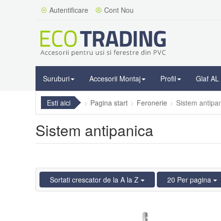
Autentificare
Cont Nou
Suruburi
Accesorii Montaj
Profil
Glaf AL
Esti aici
Pagina start
Feronerie
Sistem antipa
Sistem antipanica
Sortati crescator de la A la Z
20 Per pagina