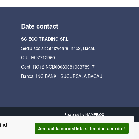
Date contact
SC ECO TRADING SRL
Sediu social: Str.Izvoare, nr.52, Bacau
CUI: RO7712960
Cont: RO12INGB0008008196378917
Banca: ING BANK - SUCURSALA BACAU
Powered by
NAME
BOX
vind
Am luat la cunostinta si imi dau acordul!