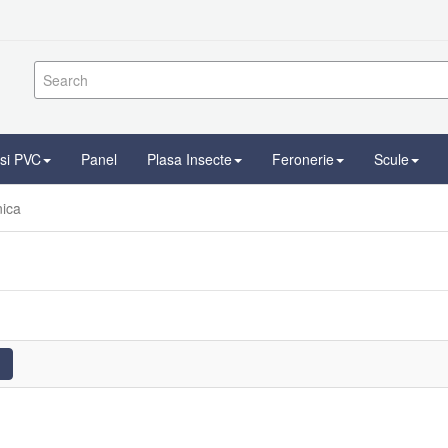
 si PVC
Panel
Plasa Insecte
Feronerie
Scule
nica