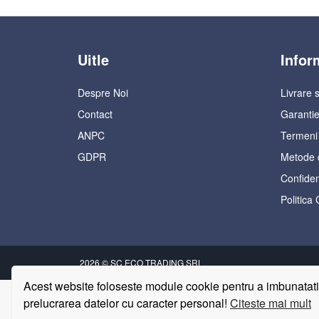
Uitle
Infor
Despre Noi
Livrare s
Contact
Garantie
ANPC
Termeni s
GDPR
Metode 
Confident
Politica
2026 © SC ECO TRADING SRL
Acest website foloseste module cookie pentru a imbunatati e
prelucrarea datelor cu caracter personal!
Citeste mai mult