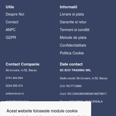
Uitle
Informatii
Despre Noi
Livrare si plata
Contact
Garantie si retur
ANPC
Termeni si conditii
GDPR
Metode de plata
Confidentialitate
Politica Cookie
Contact Companie
Date contact
Str.Izvoare, nr.52, Bacau
SC ECO TRADING SRL
0741.944.944
Sediu social: Str.Izvoare, nr.52, Bacau
0234.555.474
CUI: RO7712960
online©ecot.ro
Cont: RO12INGB0008008196378917
marketing©ecot.ro
Banca: ING BANK - SUCURSALA
BACAU
office©ecot.ro
Acest website foloseste module cookie