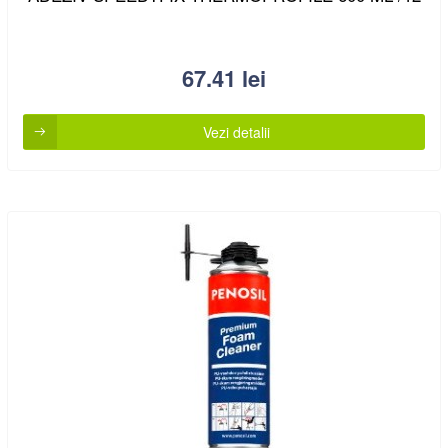
67.41
lei
Vezi detalii