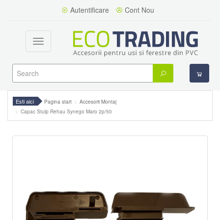
Autentificare
Cont Nou
Toggle
navigation
Esti aici
Pagina start
Accesorii Montaj
Capac Stulp Rehau Synego Maro 2p/50