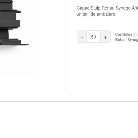
Capac Stulp Rehau Synego Antra
unitatii de ambalare
Cantitatea m
−
+
Rehau Synego