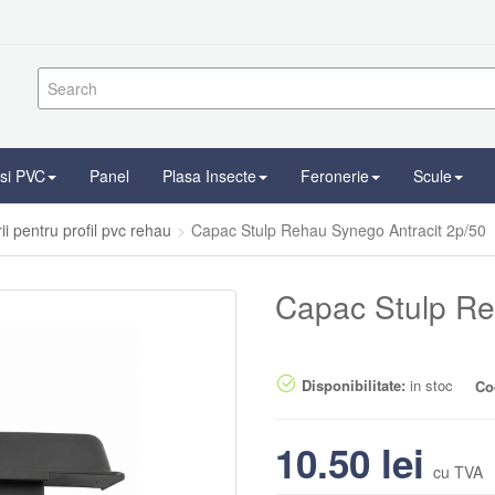
 si PVC
Panel
Plasa Insecte
Feronerie
Scule
ii pentru profil pvc rehau
Capac Stulp Rehau Synego Antracit 2p/50
Capac Stulp Re
Disponibilitate:
in stoc
Co
10.50
lei
cu TVA