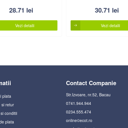
28.71
lei
30.71
lei
Vezi detalii
Vezi detalii
matii
Contact Companie
Str.Izvoare, nr.52, Bacau
i plata
0741.944.944
 si retur
0234.555.474
i conditii
online©ecot.ro
de plata