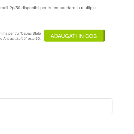
cit 2p/50 disponibil pentru comandare in multiplu
inima pentru "Capac Stulp
ADAUGATI IN COS
 Antracit 2p/50" este
50
.