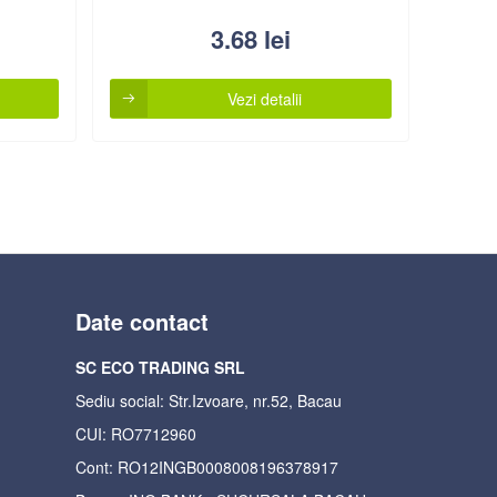
3.68
lei
Vezi detalii
Date contact
SC ECO TRADING SRL
Sediu social: Str.Izvoare, nr.52, Bacau
CUI: RO7712960
Cont: RO12INGB0008008196378917