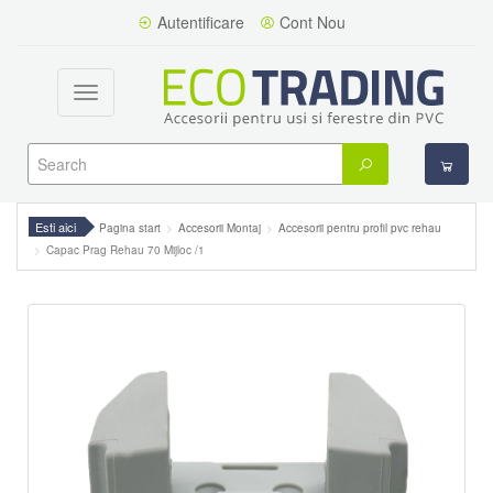
Autentificare
Cont Nou
Toggle
navigation
Esti aici
Pagina start
Accesorii Montaj
Accesorii pentru profil pvc rehau
Capac Prag Rehau 70 Mijloc /1