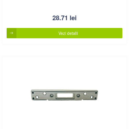
28.71
lei
Vezi detalii