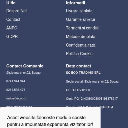
Uitle
Informatii
Despre Noi
Livrare si plata
Contact
Garantie si retur
ANPC
Termeni si conditii
GDPR
Metode de plata
Confidentialitate
Politica Cookie
Contact Companie
Date contact
Str.Izvoare, nr.52, Bacau
SC ECO TRADING SRL
0741.944.944
Sediu social: Str.Izvoare, nr.52, Bacau
0234.555.474
CUI: RO7712960
online©ecot.ro
Cont: RO12INGB0008008196378917
marketing©ecot.ro
Banca: ING BANK - SUCURSALA
BACAU
office©ecot.ro
Acest website foloseste module cookie
pentru a imbunatati experienta vizitatorilor!